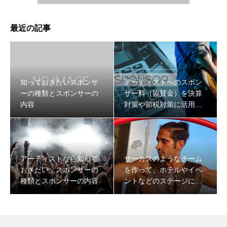
最近の記事
知っておきたいスポンサ
アーティストへのスポン
ーの種類とスポンサーの
サー料（協賛金）を決算
内容
対策や節税対策に活用す
る方法
アーティストなら知って
サーカスのようなチーム
おきたい…スポンサーの
を作って、ホテルやイベ
種類とスポンサーの内容
ントなどのステージに毎
日出演し日本のエンター
テイメントを盛り上げて
いく事を目指すパフォー
マーのOmid Bakshesh