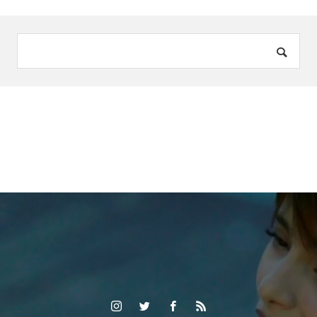
演し日本のエン
ターテイメント
を盛り上げてい
く事を目指すパ
フォーマーのOmi
d Bakshesh（オ
ミッド・バクシ
ェシュ）がFind-
FCにアーティス
ト登録！