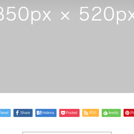
Tweet
Share
Hatena
Pocket
RSS
feedly
Pi