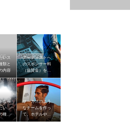
たいス
アーティストへ
種類と
のスポンサー料
の内容
（協賛金）を決
算対策や節税対
策に活用する方
法
トなら
サーカスのよう
たい…
なチームを作っ
の種類
て、ホテルやイ
ーの内
ベントなどのス
テージに毎日出