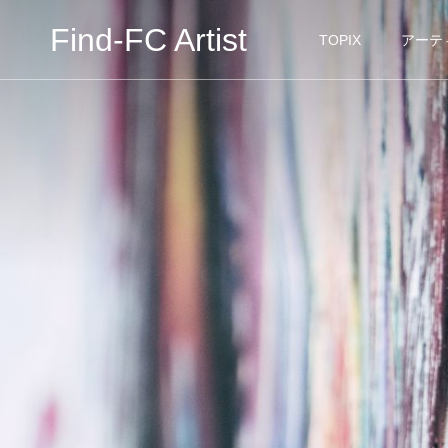
Find-FC Artist
TOPIX
アーテ