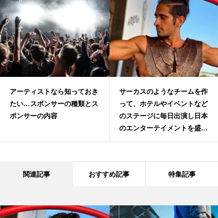
アーティストなら知っておき
サーカスのようなチームを作
たい…スポンサーの種類とス
って、ホテルやイベントなど
ポンサーの内容
のステージに毎日出演し日本
のエンターテイメントを盛り
上げていく事を目指すパフォ
ーマーのOmid
Bakshesh（オミッド・バク
関連記事
おすすめ記事
特集記事
シェシュ）がFind-FCにアー
ティスト登録！