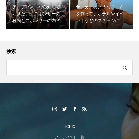
アーティストなら知って
サーカスのようなチーム
おきたい…スポンサーの
を作って、ホテルやイベ
種類とスポンサーの内容
ントなどのステージに毎
日出演し日本のエンター
テイメントを盛り上げて
いく事を目指すパフォー
マーのOmid Bakshesh
検索
（オミッド・バクシェシ
ュ）がFind-FCにアーテ
ィスト登録！
TOPIX
アーティスト一覧